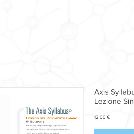
FORUM
SHOP
FAQ
CONTACT US
Axis Syllab
Lezione Sin
Price
12,00 €