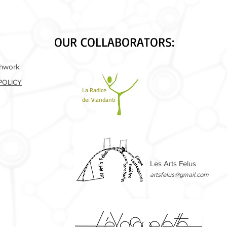
OUR COLLABORATORS:
shwork
POLICY
La Radice
dei Viandanti
Les Arts Felus
artsfelus@gmail.com