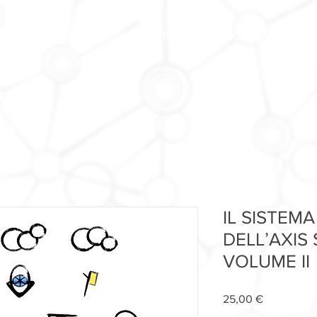
FORUM
SHOP
FAQ
CONTACT US
IL SISTEM
DELLʼAXIS
VOLUME II
Price
25,00 €