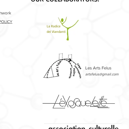
shwork
POLICY
La Radice
dei Viandanti
Les Arts Felus
artsfelus@gmail.com