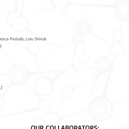
sca Pedullà, Lalu Simcik
i
E
1
OUR COLLABORATORS: